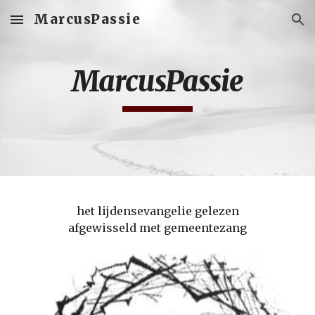
MarcusPassie
Skip to main content
Skip to navigation
MarcusPassie
het lijdensevangelie gelezen
afgewisseld met gemeentezang